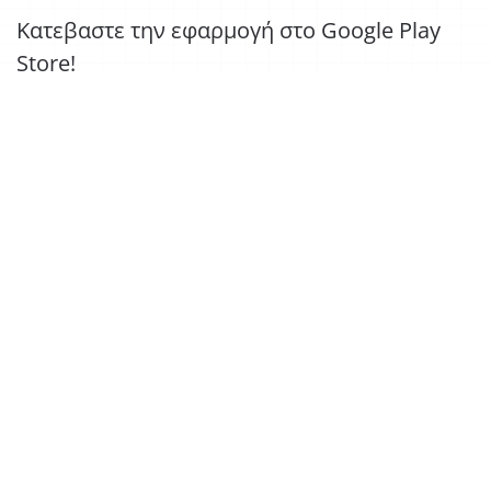
Κατεβαστε την εφαρμογή στο Google Play
Store!
The Project is implemented within the framework of the Asylum,
Migration, and Integration Fund with the co-funding of the European
Union and the Republic of Cyprus.
Project No. AMIF/SO2/2026/15