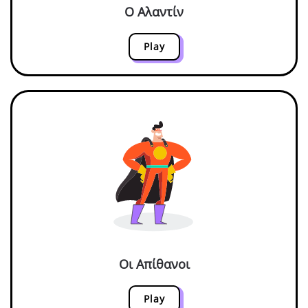
Ο Αλαντίν
Play
Οι Απίθανοι
Play