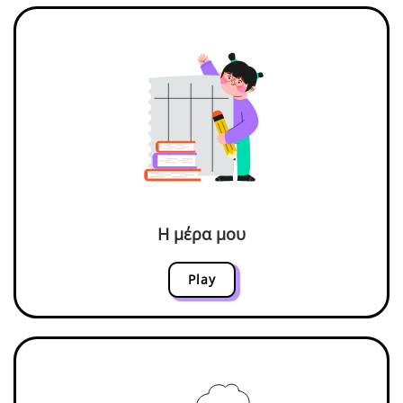
Η μέρα μου
Play