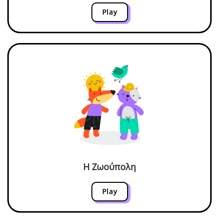
Play
Η Ζωούπολη
Play