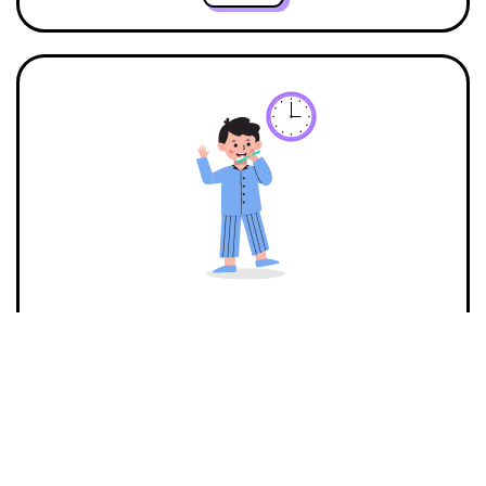
Πρωινά
Play